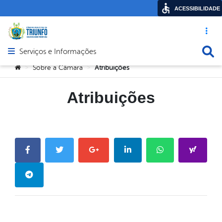
ACESSIBILIDADE
Acesso ráp
Busca
Serviços e Informações
Abrir menu principal de navegação
Você está aqui:
Sobre a Câmara
Atribuições
>
>
Atribuições